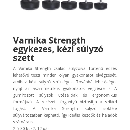
Varnika Strength
egykezes, kézi súlyzó
szett
A Varnika Strength család súlyzóival történő edzés
lehetővé teszi minden olyan gyakorlatot elvégzését,
amihez kézi súlyzó szükséges. Továbbá lehetőséget
nyújt az aszimmetrikus gyakorlatok végzésre is. A
gumírozott súlyzók ütésállóak és ergonomikus
formájúak. A recézett fogantyú biztosítja a szilárd
fogást. A Varnika Strength súlyzó sokféle
súlyváltozatban kapható, így ideális kezdők és haladók
számára is.
2,5-30 kgx2, 12 pár