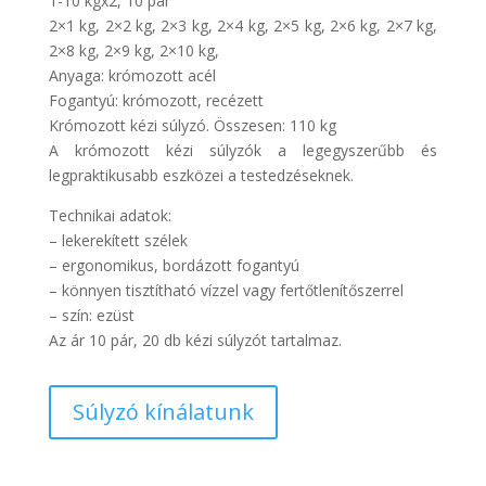
1-10 kgx2, 10 pár
2×1 kg, 2×2 kg, 2×3 kg, 2×4 kg, 2×5 kg, 2×6 kg, 2×7 kg,
2×8 kg, 2×9 kg, 2×10 kg,
Anyaga: krómozott acél
Fogantyú: krómozott, recézett
Krómozott kézi súlyzó. Összesen: 110 kg
A krómozott kézi súlyzók a legegyszerűbb és
legpraktikusabb eszközei a testedzéseknek.
Technikai adatok:
– lekerekített szélek
– ergonomikus, bordázott fogantyú
– könnyen tisztítható vízzel vagy fertőtlenítőszerrel
– szín: ezüst
Az ár 10 pár, 20 db kézi súlyzót tartalmaz.
Súlyzó kínálatunk