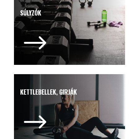
SÚLYZÓK
$
KETTLEBELLEK, GIRJÁK
$